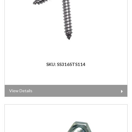
SKU: SS316STS114
View Details