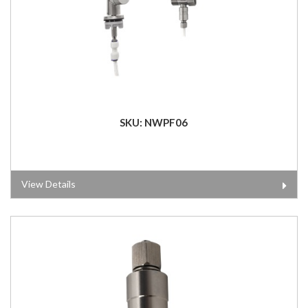
SKU: NWPF06
View Details