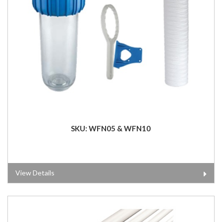
SKU: WFN05 & WFN10
View Details