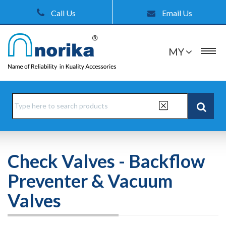
Call Us
Email Us
MY
Check Valves - Backflow
Preventer & Vacuum
Valves