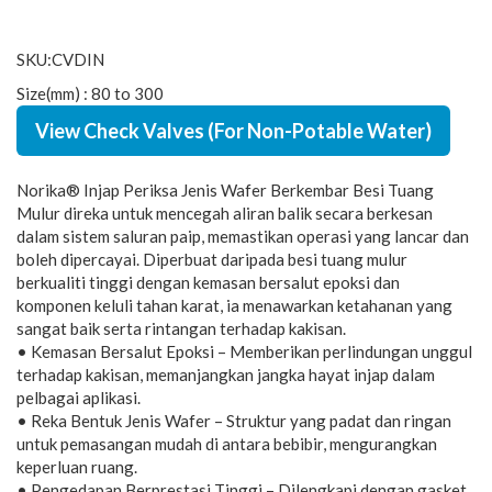
SKU:CVDIN
Size(mm) : 80 to 300
View Check Valves (For Non-Potable Water)
Norika® Injap Periksa Jenis Wafer Berkembar Besi Tuang
Mulur direka untuk mencegah aliran balik secara berkesan
dalam sistem saluran paip, memastikan operasi yang lancar dan
boleh dipercayai. Diperbuat daripada besi tuang mulur
berkualiti tinggi dengan kemasan bersalut epoksi dan
komponen keluli tahan karat, ia menawarkan ketahanan yang
sangat baik serta rintangan terhadap kakisan.
• Kemasan Bersalut Epoksi – Memberikan perlindungan unggul
terhadap kakisan, memanjangkan jangka hayat injap dalam
pelbagai aplikasi.
• Reka Bentuk Jenis Wafer – Struktur yang padat dan ringan
untuk pemasangan mudah di antara bebibir, mengurangkan
keperluan ruang.
• Pengedapan Berprestasi Tinggi – Dilengkapi dengan gasket