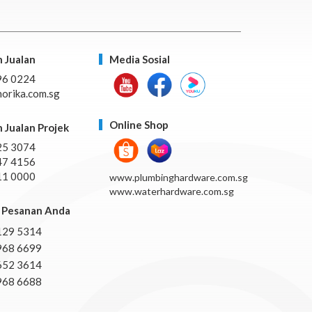
 Jualan
Media Sosial
96 0224
orika.com.sg
Online Shop
 Jualan Projek
25 3074
47 4156
11 0000
www.plumbinghardware.com.sg
www.waterhardware.com.sg
Pesanan Anda
129 5314
968 6699
652 3614
968 6688