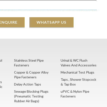
 ENQUIRE
WHATSAPP US
ol
Stainless Steel Pipe
Urinal & WC Flush
Fasteners
Valves And Accessories
Copper & Copper Alloy
Mechanical Test Plugs
Pipe Fasteners
Taps , Shower Stopcock
gs
Delay Action Taps
& Tap Box
ic
Sewage Blocking Plugs
uPVC & Nylon Pipe
(Pneumatic Testing
Fasteners
Rubber Air Bags)