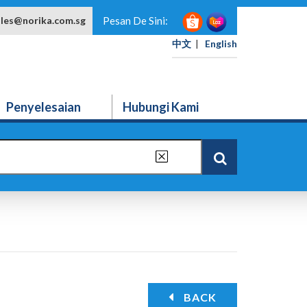
ales@norika.com.sg
Pesan De Sini:
中文
|
English
Penyelesaian
Hubungi Kami
BACK