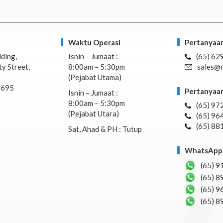
Waktu Operasi
Pertanyaan
lding,
Isnin – Jumaat :
(65) 62
y Street,
8:00am – 5:30pm
sales@n
(Pejabat Utama)
7695
Pertanyaan
Isnin – Jumaat :
8:00am – 5:30pm
(65) 97
(Pejabat Utara)
(65) 96
(65) 88
Sat, Ahad & PH : Tutup
WhatsApp 
(65) 9
(65) 8
(65) 9
(65) 8