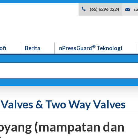
s
(65) 6296 0224
®
ofi
Berita
nPressGuard
Teknologi
ll Valves & Two Way Valves
 loyang (mampatan dan